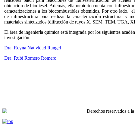
reactores batch para reacciones de transesterificación de aceites 
obtención de biodiesel. Además, ellaboratorio cuenta con infraestruct
caracterizaciones a los biocombustibles obtenidos. Por otro lado,
de infraestructura para realizar la caracterización estructural y m
materiales sintetizados (difracción de rayos X, SEM, TEM, TGA, X
El área de ingeniería química está integrada por los siguientes acadé
investigación:
Dra. Reyna Natividad Rangel
Dra. Rubí Romero Romero
Derechos reservados a 