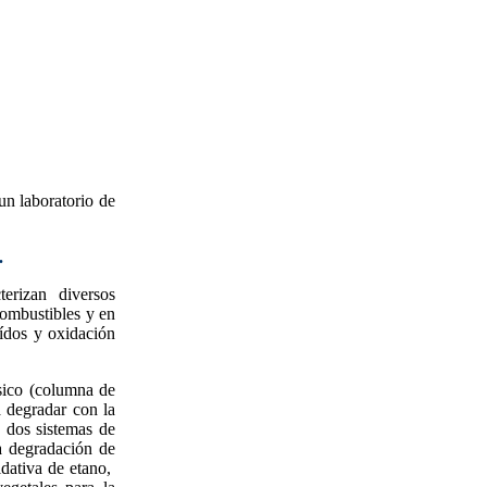
un laboratorio de
.
terizan diversos
combustibles y en
hídos y oxidación
ásico (columna de
a degradar con la
 dos sistemas de
la degradación de
idativa de etano,