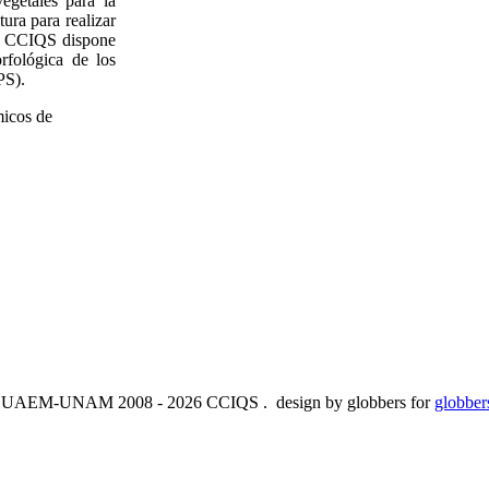
vegetales para la
ura para realizar
 el CCIQS dispone
orfológica de los
PS).
micos de
la UAEM-UNAM 2008 - 2026 CCIQS . design by globbers for
globber