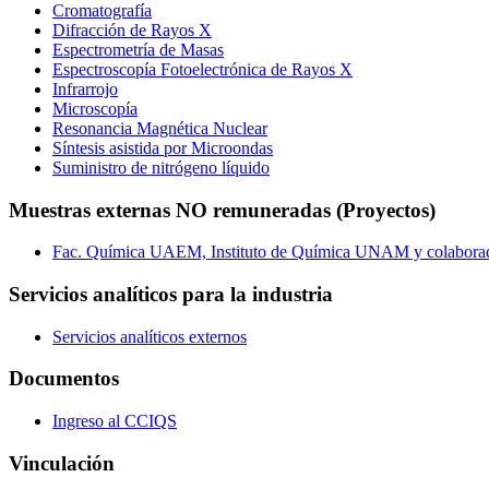
Cromatografía
Difracción de Rayos X
Espectrometría de Masas
Espectroscopía Fotoelectrónica de Rayos X
Infrarrojo
Microscopía
Resonancia Magnética Nuclear
Síntesis asistida por Microondas
Suministro de nitrógeno líquido
Muestras externas NO remuneradas (Proyectos)
Fac. Química UAEM, Instituto de Química UNAM y colabora
Servicios analíticos para la industria
Servicios analíticos externos
Documentos
Ingreso al CCIQS
Vinculación