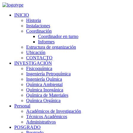
INICIO
Historia
Instalaciones
Coordinación
Coordinador en turno
Informes
Estructura de organización
Ubicación
CONTACTO
INVESTIGACIÓN
Fisicoquímica
Ingeniería Petroquímica
Ingeniería Química
Química Ambiental
Química Inorgánica
Química de Materiales
Química Orgánica
Personal
Académicos de Investigación
Técnicos Académicos
Administrativos
POSGRADO
Posgrado