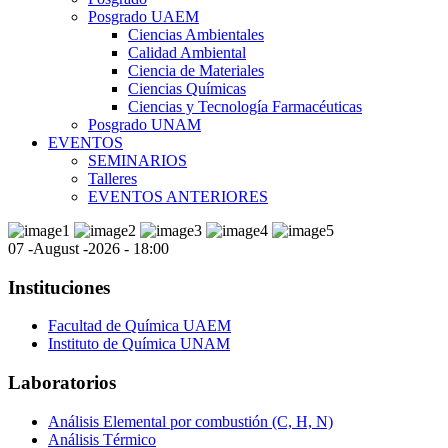
Posgrado UAEM
Ciencias Ambientales
Calidad Ambiental
Ciencia de Materiales
Ciencias Químicas
Ciencias y Tecnología Farmacéuticas
Posgrado UNAM
EVENTOS
SEMINARIOS
Talleres
EVENTOS ANTERIORES
07 -August -2026 - 18:00
Instituciones
Facultad de Química UAEM
Instituto de Química UNAM
Laboratorios
Análisis Elemental por combustión (C, H, N)
Análisis Térmico